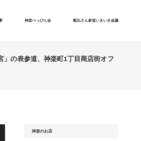
事
神楽べっぴん会
氣比さん参道いきいき会議
宮」の表参道、神楽町1丁目商店街オフ
神楽のお店