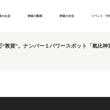
楽のお店
神楽の動画
神楽の文化
イベント・行
“敦賀”。ナンバー１パワースポット「氣比神